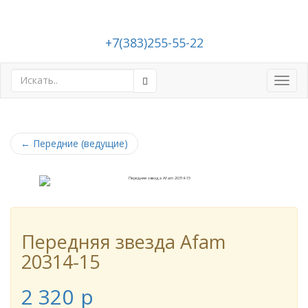
+7(383)255-55-22
Toggl
navig
←
Передние (ведущие)
Передняя звезда Afam
20314-15
2 320
p