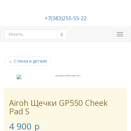
+7(383)255-55-22
Toggl
navig
←
Стекла и детали
Airoh Щечки GP550 Cheek
Pad S
4 900
p