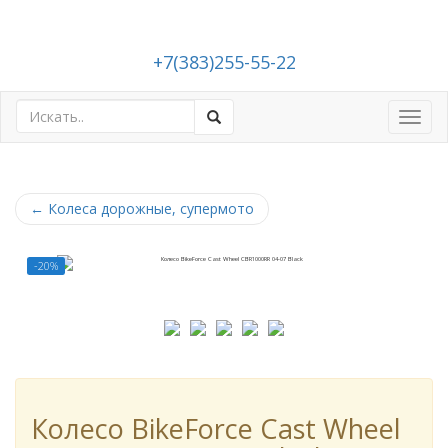
+7(383)255-55-22
Toggl
navig
←
Колеса дорожные, супермото
-20%
Колесо BikeForce Cast Wheel