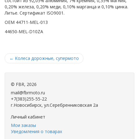
состоит из 92,05% алюминия, 7% кремния, 0,35% магния,
0,20% железа, 0,20% меди, 0,10% марганца и 0,10% цинка.
Литье. Сертификат ISO9001.
OEM 44711-MEL-013
44650-MEL-D10ZA
←
Колеса дорожные, супермото
©
FBR
, 2026
mail@fbrmoto.ru
+7(383)255-55-22
г.Новосибирск, ул.Серебренниковская 2а
Личный кабинет
Мои заказы
Уведомления о товарах