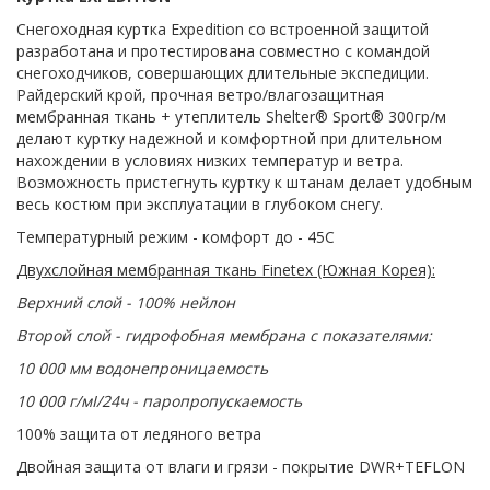
Снегоходная куртка Expedition со встроенной защитой
разработана и протестирована совместно с командой
снегоходчиков, совершающих длительные экспедиции.
Райдерский крой, прочная ветро/влагозащитная
мембранная ткань + утеплитель Shelter® Sport® 300гр/м
делают куртку надежной и комфортной при длительном
нахождении в условиях низких температур и ветра.
Возможность пристегнуть куртку к штанам делает удобным
весь костюм при эксплуатации в глубоком снегу.
Температурный режим - комфорт до - 45С
Двухслойная мембранная ткань
Finetex
(Южная Корея):
Верхний слой - 100% нейлон
Второй слой - гидрофобная мембрана с показателями:
10 000 мм водонепроницаемость
10 000 г/мІ/24ч - паропропускаемость
100% защита от ледяного ветра
Двойная защита от влаги и грязи - покрытие DWR+TEFLON