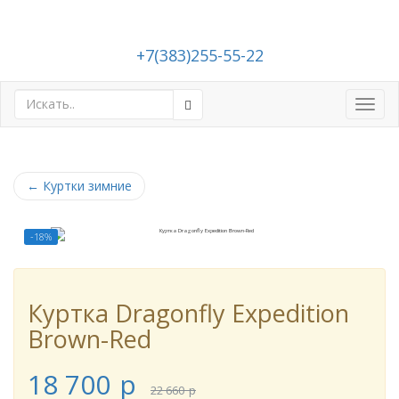
+7(383)255-55-22
Toggl
navig
←
Куртки зимние
-18%
Куртка Dragonfly Expedition
Brown-Red
18 700
p
22 660
p