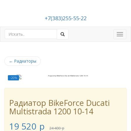
+7(383)255-55-22
Toggl
navig
←
Радиаторы
-20%
Радиатор BikeForce Ducati
Multistrada 1200 10-14
19 520
p
24 400
p