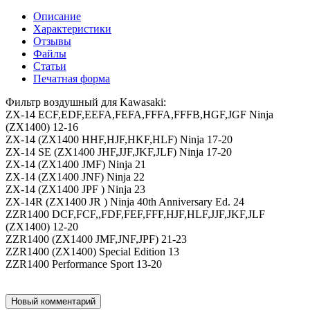
Описание
Характеристики
Отзывы
Файлы
Статьи
Печатная форма
Фильтр воздушный для Kawasaki:
ZX-14 ECF,EDF,EEFA,FEFA,FFFA,FFFB,HGF,JGF Ninja
(ZX1400) 12-16
ZX-14 (ZX1400 HHF,HJF,HKF,HLF) Ninja 17-20
ZX-14 SE (ZX1400 JHF,JJF,JKF,JLF) Ninja 17-20
ZX-14 (ZX1400 JMF) Ninja 21
ZX-14 (ZX1400 JNF) Ninja 22
ZX-14 (ZX1400 JPF ) Ninja 23
ZX-14R (ZX1400 JR ) Ninja 40th Anniversary Ed. 24
ZZR1400 DCF,FCF,,FDF,FEF,FFF,HJF,HLF,JJF,JKF,JLF
(ZX1400) 12-20
ZZR1400 (ZX1400 JMF,JNF,JPF) 21-23
ZZR1400 (ZX1400) Special Edition 13
ZZR1400 Performance Sport 13-20
Новый комментарий