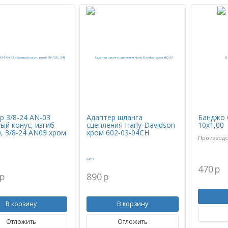
р 3/8-24 AN-03
Адаптер шланга
Банджо 
ый конус, изгиб
сцепления Harly-Davidson
10х1,00
0, 3/8-24 AN03 хром
хром 602-03-04CH
Производс
470
p
p
890
p
В корзину
В корзину
Отложить
Отложить