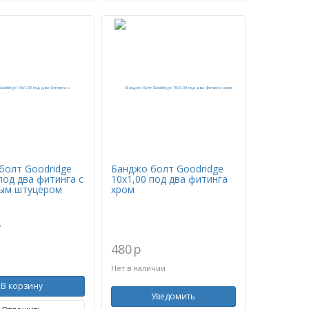
болт Goodridge
Банджо болт Goodridge
под два фитинга с
10х1,00 под два фитинга
ым штуцером
хром
p
480
p
Нет в наличии
В корзину
Уведомить