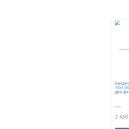
Банджо
10х1,0
два фи
2 430