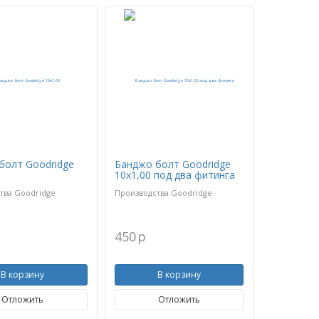
болт Goodridge
Банджо болт Goodridge
10х1,00 под два фитинга
тва Goodridge
Производства Goodridge
450
p
В корзину
В корзину
Отложить
Отложить