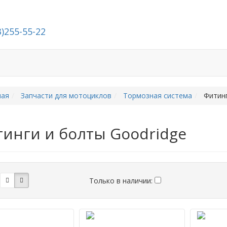
3)255-55-22
Стать дилером
О компании
Контакты
ная
Запчасти для мотоциклов
Тормозная система
Фитинг
инги и болты Goodridge
Только в наличии: