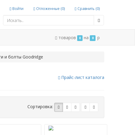
Войти
Отложенные (
0
)
Сравнить (
0
)
товаров
на
p
0
0
и и болты Goodridge
Прайс-лист каталога
Сортировка: