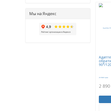
Мы на Яндекс
Адапте
обратн
90°/12
2 890