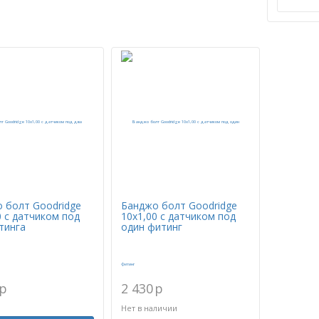
 болт Goodridge
Банджо болт Goodridge
0 с датчиком под
10х1,00 с датчиком под
тинга
один фитинг
p
2 430
p
Нет в наличии