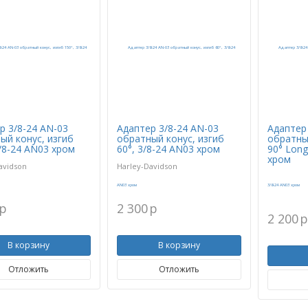
р 3/8-24 AN-03
Адаптер 3/8-24 AN-03
Адаптер
ый конус, изгиб
обратный конус, изгиб
обратны
3/8-24 AN03 хром
60°, 3/8-24 AN03 хром
90° Long
хром
avidson
Harley-Davidson
p
2 300
p
2 200
В корзину
В корзину
Отложить
Отложить