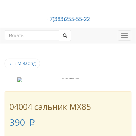
+7(383)255-55-22
Toggl
navig
←
TM Racing
04004 сальник MX85
390
p