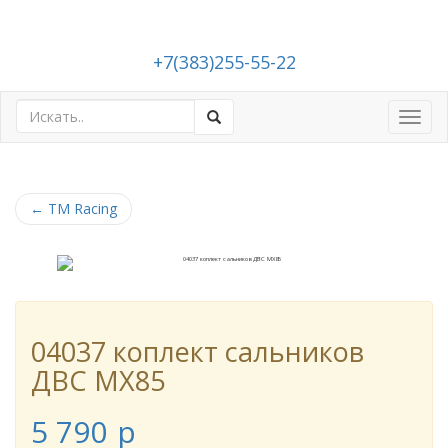
+7(383)255-55-22
Toggl
navig
←
TM Racing
04037 коплект сальников
ДВС MX85
5 790
p