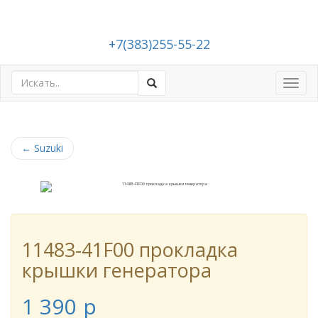
+7(383)255-55-22
Toggl
navig
←
Suzuki
11483-41F00 прокладка
крышки генератора
1 390
p