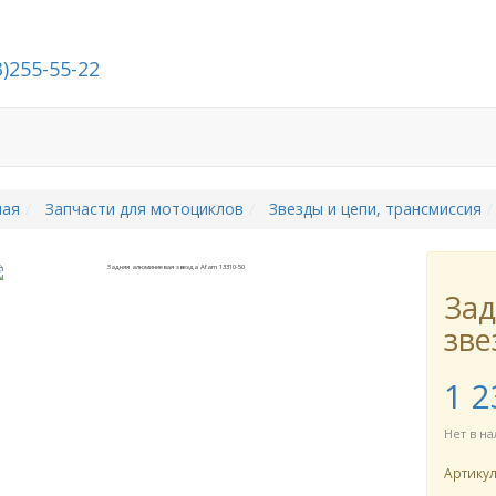
3)255-55-22
й
Стать дилером
О компании
Контакты
ная
Запчасти для мотоциклов
Звезды и цепи, трансмиссия
За
зве
1 2
Нет в н
Артику