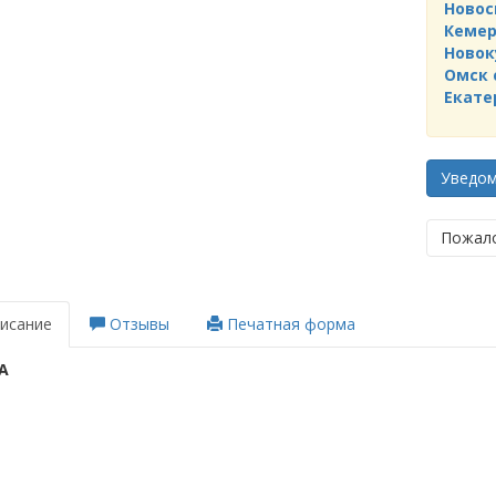
Новос
Кемер
Новок
Омск 
Екате
Уведо
Пожало
исание
Отзывы
Печатная форма
A