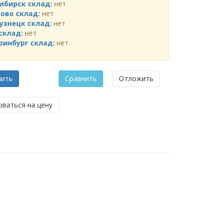
ибирск склад:
нет
ово склад:
нет
узнецк склад:
нет
склад:
нет
ринбург склад:
нет
мить
Сравнить
Отложить
ваться на цену