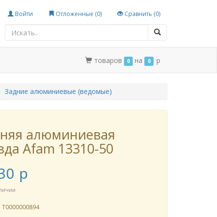
Войти
Отложенные (
0
)
Сравнить (
0
)
товаров
на
p
0
0
Задние алюминиевые (ведомые)
дняя алюминиевая
зда Afam 13310-50
30
p
аличии
л
Т0000000894