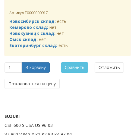
Артикул
Т0000000917
Новосибирск склад:
есть
Кемерово склад:
нет
Новокузнецк склад:
нет
Омск склад:
нет
Екатеринбург склад:
есть
В корзину
Сравнить
Отложить
Пожаловаться на цену
SUZUKI
GSF 600 S USA US 96-03
VZ 800 V,W,X,Y,K1,K2,K3,K4 97-04