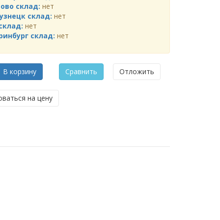
ово склад:
нет
узнецк склад:
нет
склад:
нет
ринбург склад:
нет
В корзину
Сравнить
Отложить
ваться на цену