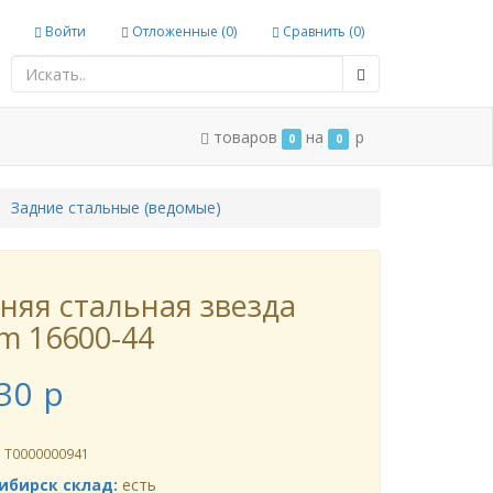
Войти
Отложенные (
0
)
Сравнить (
0
)
товаров
на
p
0
0
Задние стальные (ведомые)
няя стальная звезда
m 16600-44
30
p
л
Т0000000941
ибирск склад:
есть