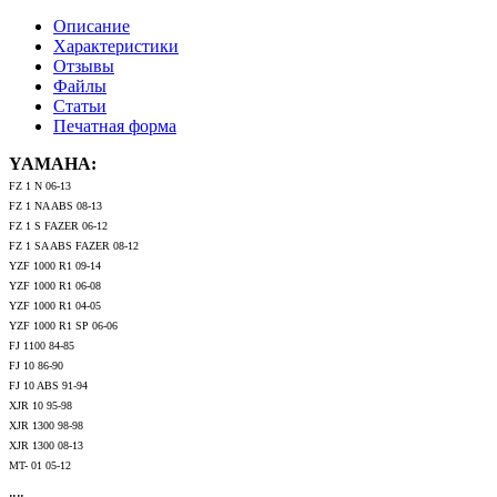
Описание
Характеристики
Отзывы
Файлы
Статьи
Печатная форма
YAMAHA:
FZ 1 N 06-13
FZ 1 NA ABS 08-13
FZ 1 S FAZER 06-12
FZ 1 SA ABS FAZER 08-12
YZF 1000 R1 09-14
YZF 1000 R1 06-08
YZF 1000 R1 04-05
YZF 1000 R1 SP 06-06
FJ 1100 84-85
FJ 10 86-90
FJ 10 ABS 91-94
XJR 10 95-98
XJR 1300 98-98
XJR 1300 08-13
MT- 01 05-12