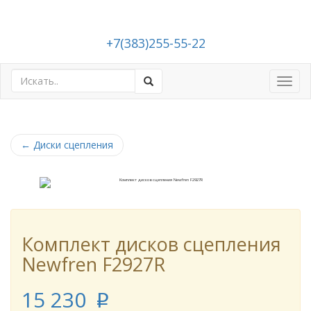
+7(383)255-55-22
Toggl
navig
←
Диски сцепления
Комплект дисков сцепления
Newfren F2927R
15 230
p