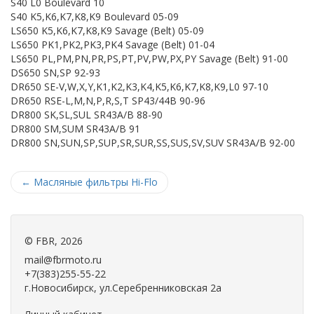
S40 L0 Boulevard 10
S40 K5,K6,K7,K8,K9 Boulevard 05-09
LS650 K5,K6,K7,K8,K9 Savage (Belt) 05-09
LS650 PK1,PK2,PK3,PK4 Savage (Belt) 01-04
LS650 PL,PM,PN,PR,PS,PT,PV,PW,PX,PY Savage (Belt) 91-00
DS650 SN,SP 92-93
DR650 SE-V,W,X,Y,K1,K2,K3,K4,K5,K6,K7,K8,K9,L0 97-10
DR650 RSE-L,M,N,P,R,S,T SP43/44B 90-96
DR800 SK,SL,SUL SR43A/B 88-90
DR800 SM,SUM SR43A/B 91
DR800 SN,SUN,SP,SUP,SR,SUR,SS,SUS,SV,SUV SR43A/B 92-00
←
Масляные фильтры Hi-Flo
©
FBR
, 2026
mail@fbrmoto.ru
+7(383)255-55-22
г.Новосибирск, ул.Серебренниковская 2а