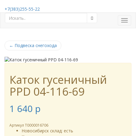
+7(383)255-55-22
Toggl
navig
←
Подвеска снегохода
Каток гусеничный
PPD 04-116-69
1 640
p
Артикул
Т0000016706
Новосибирск склад:
есть