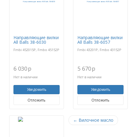
Направляющие вилки
Направляющие вилки
All Balls 38-6030
All Balls 38-6057
Fmbi 452015P, Fmbo 45152P
Fmbi 43201P, Fmbo 43152P
6 030
p
5 670
p
Нет в наличии
Нет в наличии
Уведомить
Уведомить
Отложить
Отложить
←
Вилочное масло