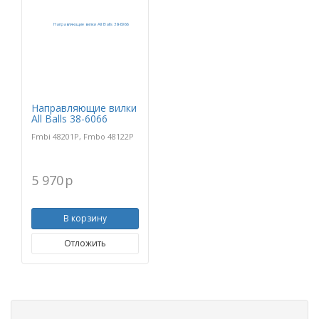
Направляющие вилки
All Balls 38-6066
Fmbi 48201P, Fmbo 48122P
5 970
p
В корзину
Отложить