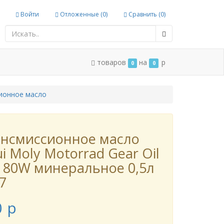
Войти
Отложенные (
0
)
Сравнить (
0
)
товаров
на
p
0
0
ионное масло
нсмиссионное масло
ui Moly Motorrad Gear Oil
 80W минеральное 0,5л
7
0
p