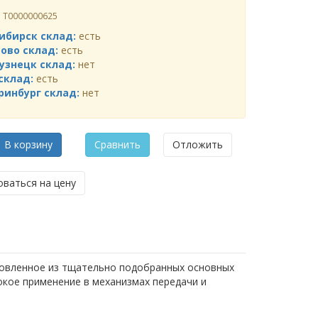
л
Т0000000625
ибирск склад:
есть
ово склад:
есть
узнецк склад:
нет
склад:
есть
ринбург склад:
нет
В корзину
Сравнить
Отложить
ваться на цену
товленное из тщательно подобранных основных
окое применение в механизмах передачи и