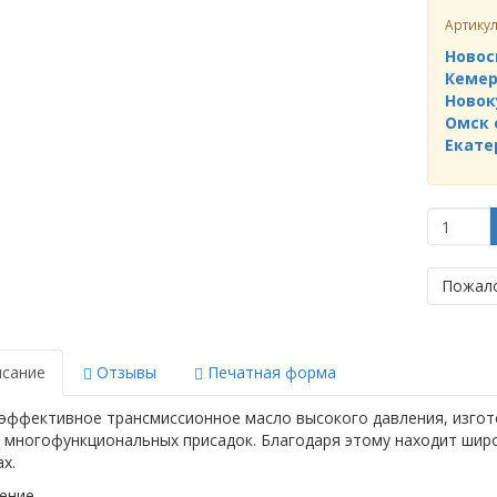
Артику
Новос
Кемер
Новок
Омск 
Екате
Пожало
сание
Отзывы
Печатная форма
эффективное трансмиссионное масло высокого давления, изго
 многофункциональных присадок. Благодаря этому находит шир
х.
ение