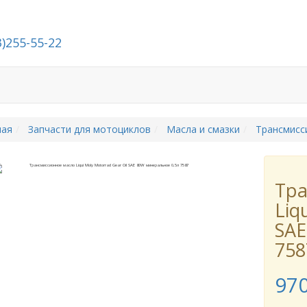
3)255-55-22
Стать дилером
О компании
Контакты
ная
Запчасти для мотоциклов
Масла и смазки
Трансмисс
Тра
Liq
SAE
758
97