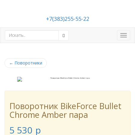
+7(383)255-55-22
Toggl
navig
←
Поворотники
Поворотник BikeForce Bullet
Chrome Amber пара
5 530
p