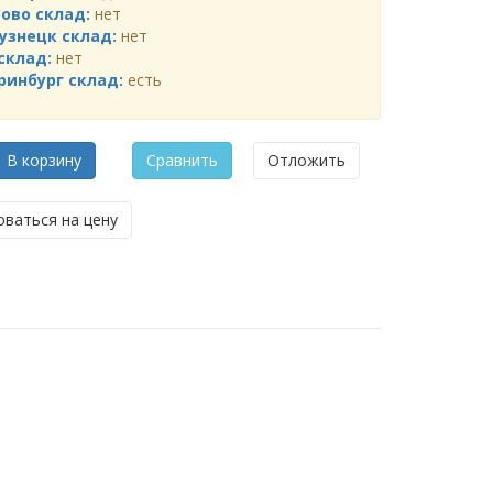
ово склад:
нет
узнецк склад:
нет
склад:
нет
ринбург склад:
есть
В корзину
Сравнить
Отложить
ваться на цену