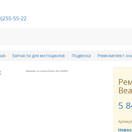
3)255-55-22
й
Стать дилером
О компании
Контакты
ная
Запчасти для мотоциклов
Подвеска
Ремкомплект ос
Рем
Bea
5 8
Артику
Новос