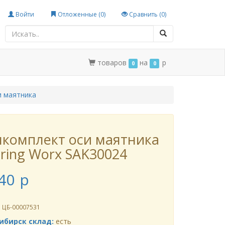
Войти
Отложенные (
0
)
Сравнить (
0
)
товаров
на
p
0
0
и маятника
комплект оси маятника
ring Worx SAK30024
40
p
л
ЦБ-00007531
ибирск склад:
есть