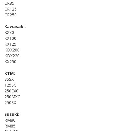
CR85
CR125
CR250
Kawasaki:
KX80
KX100
KX125
KDX200
KDX220
KX250
KTM:
85SX
125SC
250EXC
250MXC
250SX
Suzuki:
RM80
RM85