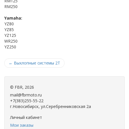
RM125
RM250
Yamaha:
YZ80
YZ85
YZ125
WR250
YZ250
←
Выхлопные системы 2Т
©
FBR
, 2026
mail@fbrmoto.ru
+7(383)255-55-22
г.Новосибирск, ул.Серебренниковская 2а
Личный кабинет
Мои заказы