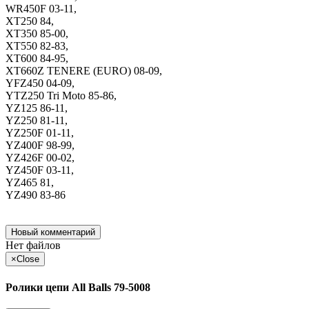
WR450F 03-11,
XT250 84,
XT350 85-00,
XT550 82-83,
XT600 84-95,
XT660Z TENERE (EURO) 08-09,
YFZ450 04-09,
YTZ250 Tri Moto 85-86,
YZ125 86-11,
YZ250 81-11,
YZ250F 01-11,
YZ400F 98-99,
YZ426F 00-02,
YZ450F 03-11,
YZ465 81,
YZ490 83-86
Новый комментарий
Нет файлов
×
Close
Ролики цепи All Balls 79-5008