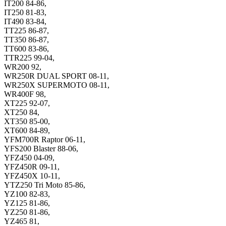
IT200 84-86,
IT250 81-83,
IT490 83-84,
TT225 86-87,
TT350 86-87,
TT600 83-86,
TTR225 99-04,
WR200 92,
WR250R DUAL SPORT 08-11,
WR250X SUPERMOTO 08-11,
WR400F 98,
XT225 92-07,
XT250 84,
XT350 85-00,
XT600 84-89,
YFM700R Raptor 06-11,
YFS200 Blaster 88-06,
YFZ450 04-09,
YFZ450R 09-11,
YFZ450X 10-11,
YTZ250 Tri Moto 85-86,
YZ100 82-83,
YZ125 81-86,
YZ250 81-86,
YZ465 81,