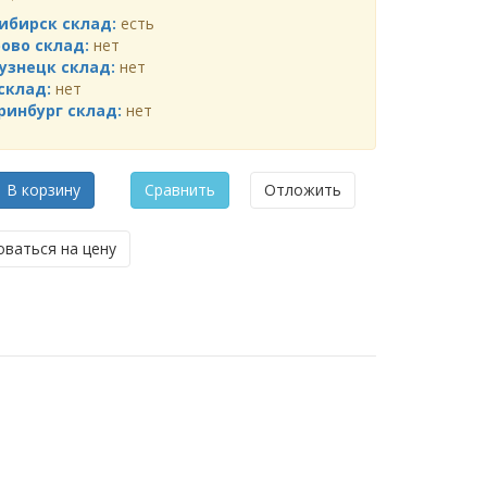
ибирск склад:
есть
ово склад:
нет
узнецк склад:
нет
склад:
нет
ринбург склад:
нет
В корзину
Сравнить
Отложить
ваться на цену