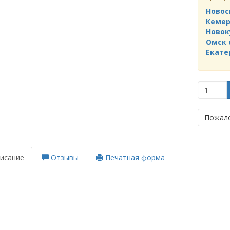
Новос
Кемер
Новок
Омск 
Екате
Пожало
исание
Отзывы
Печатная форма