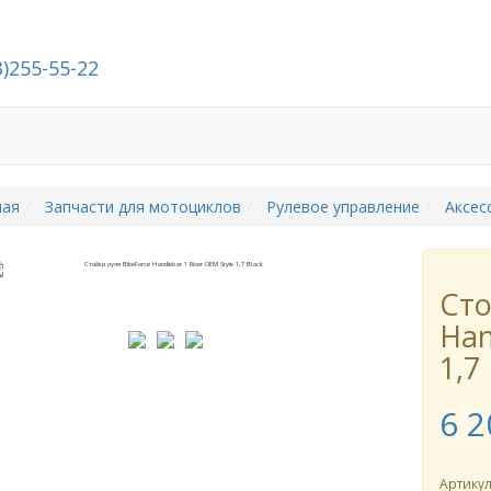
3)255-55-22
й
Стать дилером
О компании
Контакты
ная
Запчасти для мотоциклов
Рулевое управление
Аксес
Сто
Han
1,7
6 2
Артику