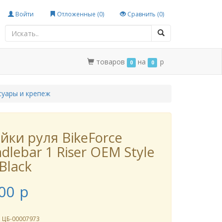
Войти
Отложенные (
0
)
Сравнить (
0
)
товаров
на
p
0
0
суары и крепеж
йки руля BikeForce
dlebar 1 Riser OEM Style
 Black
00
p
л
ЦБ-00007973