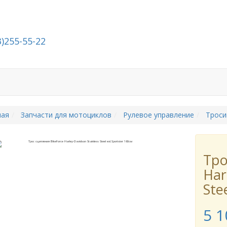
3)255-55-22
й
Стать дилером
О компании
Контакты
ная
Запчасти для мотоциклов
Рулевое управление
Троси
Тро
Har
Ste
5 1