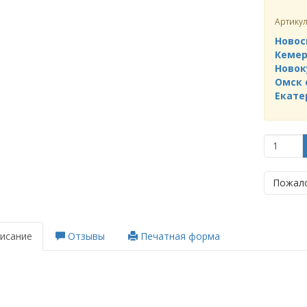
Артику
Новос
Кемер
Новок
Омск 
Екате
Пожало
исание
Отзывы
Печатная форма