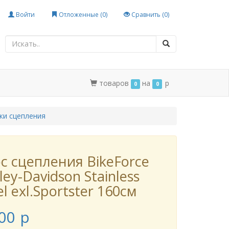
Войти
Отложенные (
0
)
Сравнить (
0
)
товаров
на
p
0
0
ки сцепления
с сцепления BikeForce
ley-Davidson Stainless
el exl.Sportster 160см
00
p