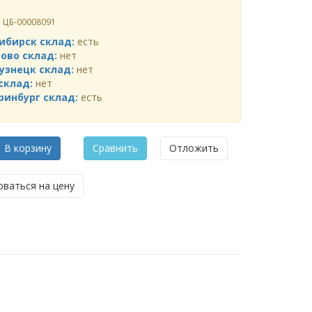
л
ЦБ-00008091
ибирск склад:
есть
ово склад:
нет
узнецк склад:
нет
склад:
нет
ринбург склад:
есть
В корзину
Сравнить
Отложить
ваться на цену