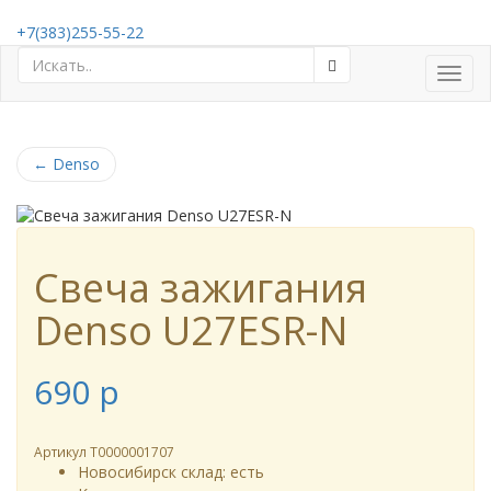
+7(383)255-55-22
Toggl
navig
←
Denso
Свеча зажигания
Denso U27ESR-N
690
p
Артикул
Т0000001707
Новосибирск склад:
есть