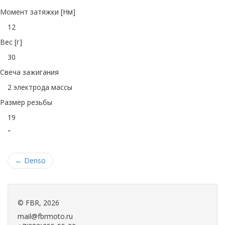
Момент затяжки [Нм]
12
Вес [г]
30
Свеча зажигания
2 электрода массы
Размер резьбы
19
"
←
Denso
©
FBR
, 2026
mail@fbrmoto.ru