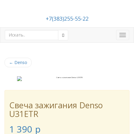
+7(383)255-55-22
Toggl
navig
←
Denso
Свеча зажигания Denso
U31ETR
1 390
p