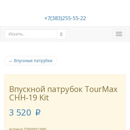
+7(383)255-55-22
Toggl
navig
←
Впускные патрубки
Впускной патрубок TourMax
CHH-19 Kit
3 520
p
Артикул
Т0000011890