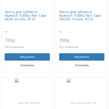
Лента для тублисса
Лента для тублисса
Nuetech TUbliss Rim Tape
Nuetech TUbliss Rim Tape
REAR 23 mm, RT27
FRONT 19 mm, RT22
720
p
700
p
Нет в наличии
Нет в наличии
Уведомить
Уведомить
Отложить
Отложить