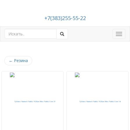
+7(383)255-55-22
Toggl
navig
←
Резина