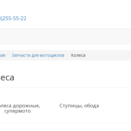
3)255-55-22
й
Стать дилером
О компании
Контакты
ная
Запчасти для мотоциклов
Колеса
еса
олеса дорожные,
Ступицы, обода
супермото