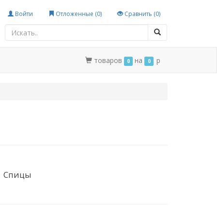
Войти
Отложенные (
0
)
Сравнить (
0
)
товаров
на
p
0
0
Спицы