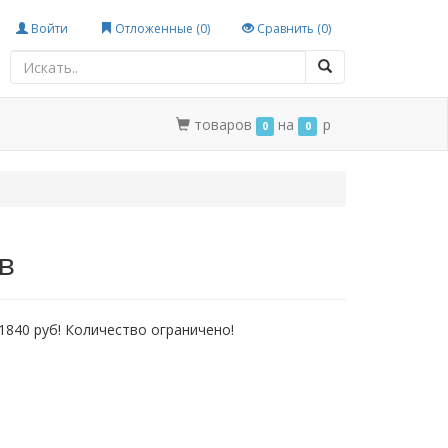
Войти
Отложенные (
0
)
Сравнить (
0
)
товаров
на
p
0
0
в
о 1840 руб! Количество ограничено!