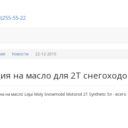
3)255-55-22
й
Стать дилером
О компании
Контакты
ная
Новости
22-12-2010
ия на масло для 2Т снегоходо
на на масло Liqui Moly Snowmobil Motoroil 2T Synthetic 5л - всег