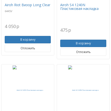
Airoh Riot Визор Long Clear
Airoh S4 1240N
Пластиковая накладка
6445V
4 050
p
475
p
В корзину
В корзину
Отложить
Отложить