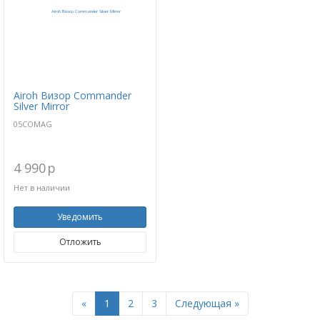
Airoh Визор Commander
Silver Mirror
05COMAG
4 990
p
Нет в наличии
Уведомить
Отложить
Previous
Next
«
1
2
3
Следующая »