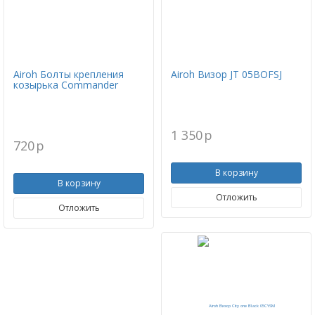
Airoh Болты крепления
Airoh Визор JT 05BOFSJ
козырька Commander
1 350
p
720
p
В корзину
В корзину
Отложить
Отложить