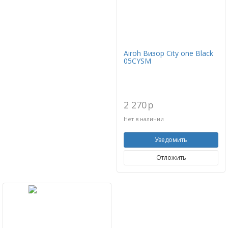
Airoh Визор City one Black
05CYSM
2 270
p
Нет в наличии
Уведомить
Отложить