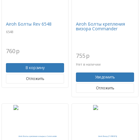
Airoh Болты Rev 6548
Airoh Болты крепления
визора Commander
6548
760
p
755
p
Нет в наличии
В корзину
Уведомить
Отложить
Отложить