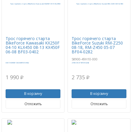
Трос горячего старта
Трос горячего старта
BikeForce Kawasaki KX250F
BikeForce Suzuki RM-Z250
04-10 KLX450 08-13 KX450F
08-18, RM-Z450 05-07
06-08 BF03-0402
BF04-0282
58900-49H10-000
1 990
2 735
p
p
В корзину
В корзину
Отложить
Отложить