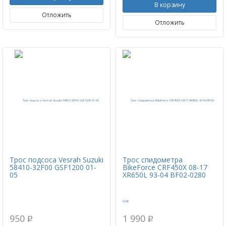
В корзину
Отложить
Отложить
Трос подсоса Vesrah Suzuki
Трос спидометра
58410-32F00 GSF1200 01-
BikeForce CRF450X 08-17
05
XR650L 93-04 BF02-0280
950
1 990
p
p