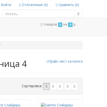
Войти
Отложенные (
0
)
Сравнить (
0
)
товаров
на
p
0
0
т
аница 4
Прайс-лист каталога
Сортировка: