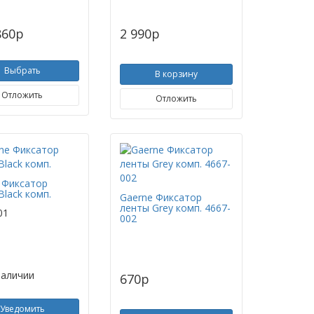
860
p
2 990
p
Выбрать
В корзину
Отложить
Отложить
 Фиксатор
Black комп.
Gaerne Фиксатор
ленты Grey комп. 4667-
01
002
наличии
670
p
Уведомить