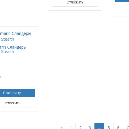
Отложить
arin Слайдеры
 Stealth
p
В корзину
Отложить
Previous
«
1
2
3
4
5
6