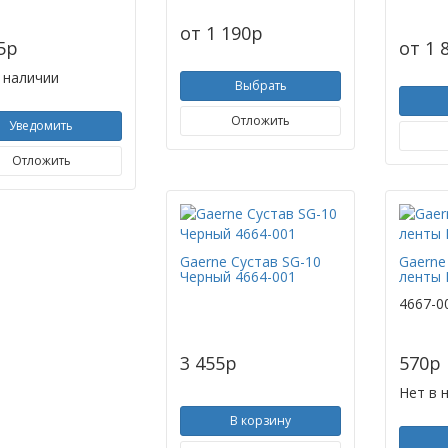
от 1 190
p
5
p
от 1 
 наличии
Выбрать
Отложить
Уведомить
Отложить
Gaerne Сустав SG-10
Gaerne
Черный 4664-001
ленты 
4667-0
3 455
p
570
p
Нет в 
В корзину