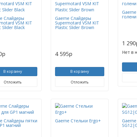
Gaerne
голени
e Слайдеры
Gaerne Слайдеры
motard VSM KIT
Supermotard VSM KIT
c Slider Black
Plastic Slider Brown
1 290
Нет в 
0
p
4 595
p
В корзину
В корзину
Отложить
Отложить
e Слайдеры пятки
Gaerne Стельки Ergo+
Gaerne
P1 магний
SG12|