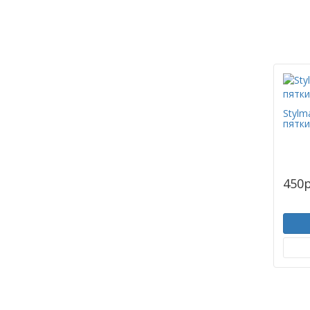
Stylm
пятки
450