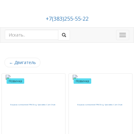
+7(383)255-55-22
Toggl
navig
←
Двигатель
Новинка
Новинка