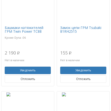
Башмаки натяжителей
Замок цепи ГРМ Tsubaki
ГРМ Twin Power TC88
81RH2515
Кроме Dyna -06
2 190
155
p
p
Нет в наличии
Нет в наличии
Уведомить
Уведомить
Отложить
Отложить