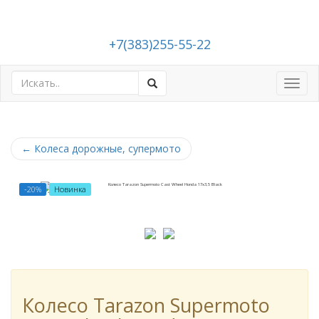
+7(383)255-55-22
Toggl
navig
←
Колеса дорожные, супермото
-20%
Новинка
Колесо Tarazon Supermoto