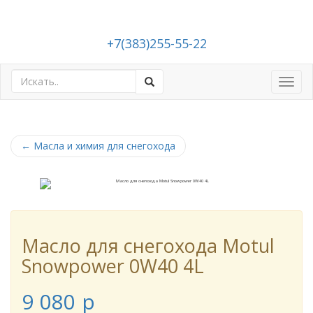
+7(383)255-55-22
Toggl
navig
←
Масла и химия для снегохода
Масло для снегохода Motul
Snowpower 0W40 4L
9 080
p