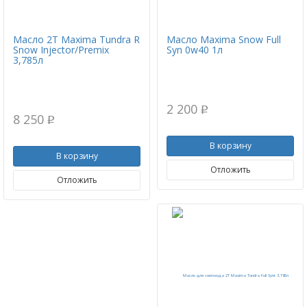
Масло 2T Maxima Tundra R
Масло Maxima Snow Full
Snow Injector/Premix
Syn 0w40 1л
3,785л
2 200
p
8 250
p
В корзину
В корзину
Отложить
Отложить