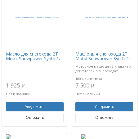
Масло для снегохода 2Т
Масло для снегохода 2Т
Motul Snowpower Synth 1л
Motul Snowpower Synth 4L
Моторное масло для 2-х тактных
двигателей в снегоходах.
100% синтетика
1 925
7 500
p
p
Нет в наличии
Нет в наличии
Уведомить
Уведомить
Отложить
Отложить