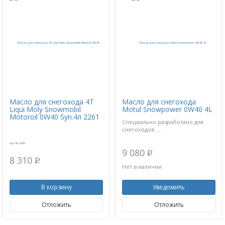
Масло для снегохода 4Т
Масло для снегохода
Liqui Moly Snowmobil
Motul Snowpower 0W40 4L
Motoroil 0W40 Syn.4л 2261
Специально разработано для
снегоходов ....
9 080
p
8 310
p
Нет в наличии
В корзину
Уведомить
Отложить
Отложить