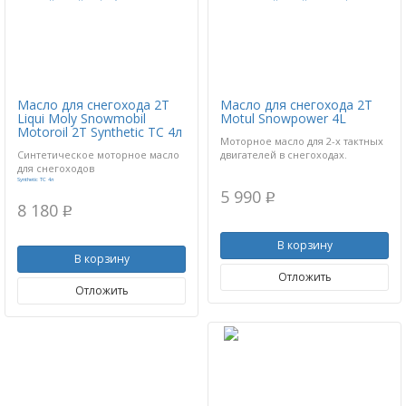
Масло для снегохода 2Т
Масло для снегохода 2Т
Liqui Moly Snowmobil
Motul Snowpower 4L
Motoroil 2T Synthetic TC 4л
Моторное масло для 2-х тактных
Синтетическое моторное масло
двигателей в снегоходах.
для снегоходов
5 990
p
8 180
p
В корзину
В корзину
Отложить
Отложить