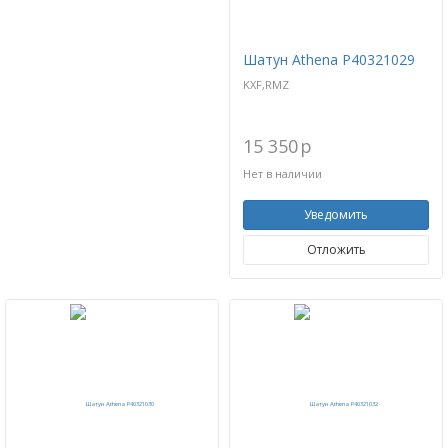
Шатун Athena P40321029
KXF,RMZ
15 350
p
Нет в наличии
Уведомить
Отложить