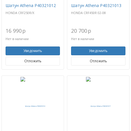
Шатун Athena P40321012
Шатун Athena P40321013
HONDA CRF250R/X
HONDA CRF450R 02-08
16 990
p
20 700
p
Нет в наличии
Нет в наличии
Уведомить
Уведомить
Отложить
Отложить