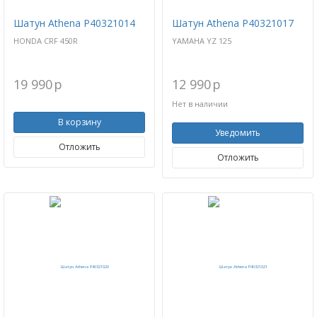
Шатун Athena P40321014
Шатун Athena P40321017
HONDA CRF 450R
YAMAHA YZ 125
19 990
p
12 990
p
Нет в наличии
В корзину
Уведомить
Отложить
Отложить