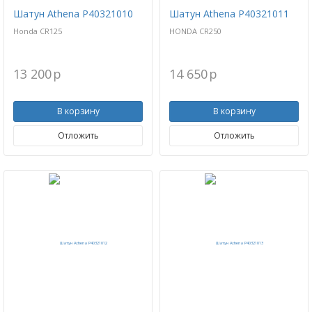
Шатун Athena P40321010
Шатун Athena P40321011
Honda CR125
HONDA CR250
13 200
p
14 650
p
В корзину
В корзину
Отложить
Отложить