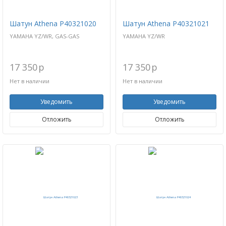
Шатун Athena P40321020
Шатун Athena P40321021
YAMAHA YZ/WR, GAS-GAS
YAMAHA YZ/WR
17 350
p
17 350
p
Нет в наличии
Нет в наличии
Уведомить
Уведомить
Отложить
Отложить