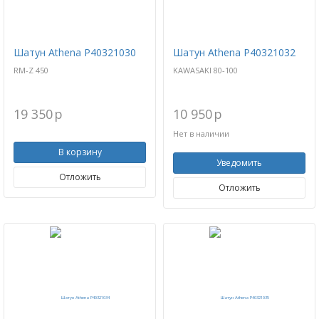
Шатун Athena P40321030
Шатун Athena P40321032
RM-Z 450
KAWASAKI 80-100
19 350
p
10 950
p
Нет в наличии
В корзину
Уведомить
Отложить
Отложить