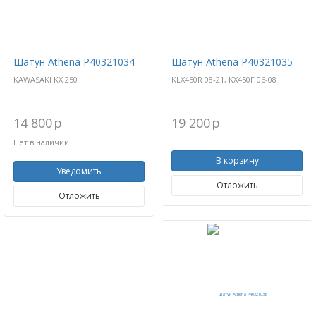
Шатун Athena P40321034
Шатун Athena P40321035
KAWASAKI KX 250
KLX450R 08-21, KX450F 06-08
14 800
p
19 200
p
Нет в наличии
В корзину
Уведомить
Отложить
Отложить