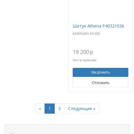
Шатун Athena P40321036
KAWASAKI KX 450
19 200
p
Нет в наличии
Уведомить
Отложить
Previous
Next
«
1
2
Следующая »