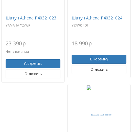
Шатун Athena P40321023
Шатун Athena P40321024
YAMAHA YZ/WR
YZ/WR 450
23 390
p
18 990
p
Нет в наличии
В корзину
Уведомить
Отложить
Отложить